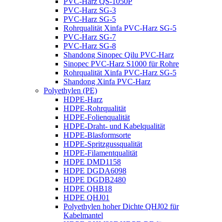
PVC-Harz QS-1050P
PVC-Harz SG-3
PVC-Harz SG-5
Rohrqualität Xinfa PVC-Harz SG-5
PVC-Harz SG-7
PVC-Harz SG-8
Shandong Sinopec Qilu PVC-Harz
Sinopec PVC-Harz S1000 für Rohre
Rohrqualität Xinfa PVC-Harz SG-5
Shandong Xinfa PVC-Harz
Polyethylen (PE)
HDPE-Harz
HDPE-Rohrqualität
HDPE-Folienqualität
HDPE-Draht- und Kabelqualität
HDPE-Blasformsorte
HDPE-Spritzgussqualität
HDPE-Filamentqualität
HDPE DMD1158
HDPE DGDA6098
HDPE DGDB2480
HDPE QHB18
HDPE QHJ01
Polyethylen hoher Dichte QHJ02 für
Kabelmantel