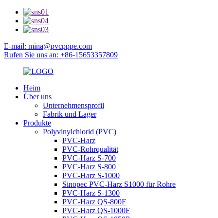
E-mail: mina@pvcpppe.com
Rufen Sie uns an: +86-15653357809
Heim
Über uns
Unternehmensprofil
Fabrik und Lager
Produkte
Polyvinylchlorid (PVC)
PVC-Harz
PVC-Rohrqualität
PVC-Harz S-700
PVC-Harz S-800
PVC-Harz S-1000
Sinopec PVC-Harz S1000 für Rohre
PVC-Harz S-1300
PVC-Harz QS-800F
PVC-Harz QS-1000F