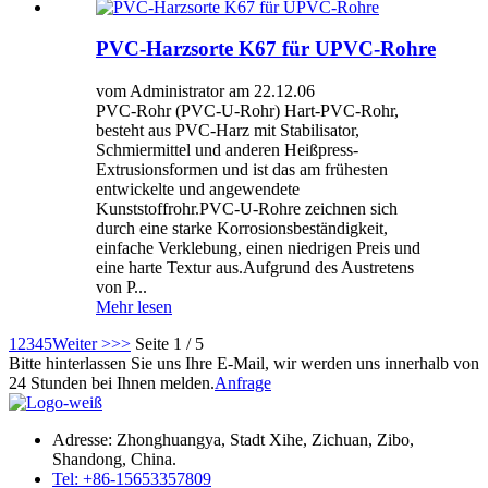
PVC-Harzsorte K67 für UPVC-Rohre
vom Administrator am 22.12.06
PVC-Rohr (PVC-U-Rohr) Hart-PVC-Rohr,
besteht aus PVC-Harz mit Stabilisator,
Schmiermittel und anderen Heißpress-
Extrusionsformen und ist das am frühesten
entwickelte und angewendete
Kunststoffrohr.PVC-U-Rohre zeichnen sich
durch eine starke Korrosionsbeständigkeit,
einfache Verklebung, einen niedrigen Preis und
eine harte Textur aus.Aufgrund des Austretens
von P...
Mehr lesen
1
2
3
4
5
Weiter >
>>
Seite 1 / 5
Bitte hinterlassen Sie uns Ihre E-Mail, wir werden uns innerhalb von
24 Stunden bei Ihnen melden.
Anfrage
Adresse: Zhonghuangya, Stadt Xihe, Zichuan, Zibo,
Shandong, China.
Tel: +86-15653357809