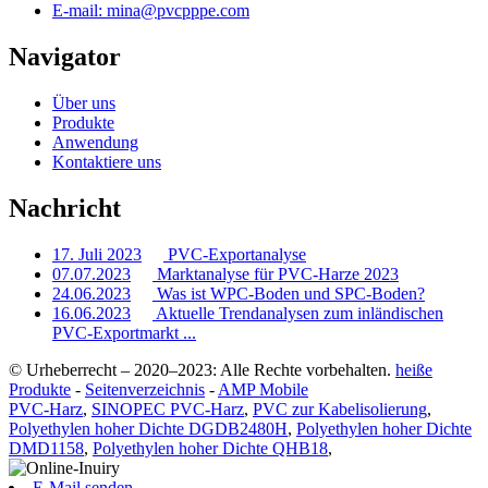
E-mail: mina@pvcpppe.com
Navigator
Über uns
Produkte
Anwendung
Kontaktiere uns
Nachricht
17. Juli 2023
PVC-Exportanalyse
07.07.2023
Marktanalyse für PVC-Harze 2023
24.06.2023
Was ist WPC-Boden und SPC-Boden?
16.06.2023
Aktuelle Trendanalysen zum inländischen
PVC-Exportmarkt ...
© Urheberrecht – 2020–2023: Alle Rechte vorbehalten.
heiße
Produkte
-
Seitenverzeichnis
-
AMP Mobile
PVC-Harz
,
SINOPEC PVC-Harz
,
PVC zur Kabelisolierung
,
Polyethylen hoher Dichte DGDB2480H
,
Polyethylen hoher Dichte
DMD1158
,
Polyethylen hoher Dichte QHB18
,
E-Mail senden