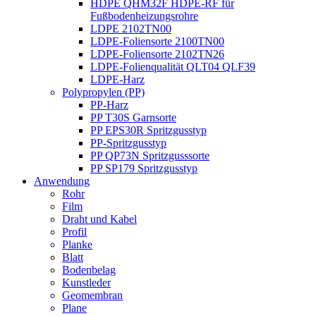
HDPE QHM32F HDPE-RF für
Fußbodenheizungsrohre
LDPE 2102TN00
LDPE-Foliensorte 2100TN00
LDPE-Foliensorte 2102TN26
LDPE-Folienqualität QLT04 QLF39
LDPE-Harz
Polypropylen (PP)
PP-Harz
PP T30S Garnsorte
PP EPS30R Spritzgusstyp
PP-Spritzgusstyp
PP QP73N Spritzgusssorte
PP SP179 Spritzgusstyp
Anwendung
Rohr
Film
Draht und Kabel
Profil
Planke
Blatt
Bodenbelag
Kunstleder
Geomembran
Plane