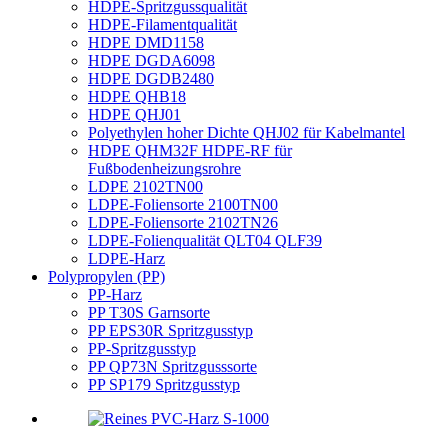
HDPE-Spritzgussqualität
HDPE-Filamentqualität
HDPE DMD1158
HDPE DGDA6098
HDPE DGDB2480
HDPE QHB18
HDPE QHJ01
Polyethylen hoher Dichte QHJ02 für Kabelmantel
HDPE QHM32F HDPE-RF für
Fußbodenheizungsrohre
LDPE 2102TN00
LDPE-Foliensorte 2100TN00
LDPE-Foliensorte 2102TN26
LDPE-Folienqualität QLT04 QLF39
LDPE-Harz
Polypropylen (PP)
PP-Harz
PP T30S Garnsorte
PP EPS30R Spritzgusstyp
PP-Spritzgusstyp
PP QP73N Spritzgusssorte
PP SP179 Spritzgusstyp