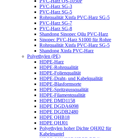
PVC-Harz QS-1050P
PVC-Harz SG-3
PVC-Harz SG-5
Rohrqualität Xinfa PVC-Harz SG-5
PVC-Harz SG-7
PVC-Harz SG-8
Shandong Sinopec Qilu PVC-Harz
Sinopec PVC-Harz S1000 für Rohre
Rohrqualität Xinfa PVC-Harz SG-5
Shandong Xinfa PVC-Harz
Polyethylen (PE)
HDPE-Harz
HDPE-Rohrqualität
HDPE-Folienqualität
HDPE-Draht- und Kabelqualität
HDPE-Blasformsorte
HDPE-Spritzgussqualität
HDPE-Filamentqualität
HDPE DMD1158
HDPE DGDA6098
HDPE DGDB2480
HDPE QHB18
HDPE QHJ01
Polyethylen hoher Dichte QHJ02 für
Kabelmantel