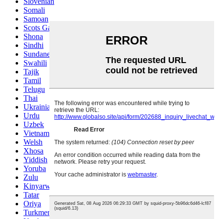
Slovenian
Somali
Samoan
Scots Gaelic
Shona
Sindhi
Sundanese
Swahili
Tajik
Tamil
Telugu
Thai
Ukrainian
Urdu
Uzbek
Vietnamese
Welsh
Xhosa
Yiddish
Yoruba
Zulu
Kinyarwanda
Tatar
Oriya
Turkmen