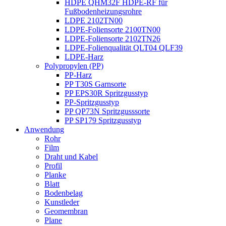
HDPE QHM32F HDPE-RF für
Fußbodenheizungsrohre
LDPE 2102TN00
LDPE-Foliensorte 2100TN00
LDPE-Foliensorte 2102TN26
LDPE-Folienqualität QLT04 QLF39
LDPE-Harz
Polypropylen (PP)
PP-Harz
PP T30S Garnsorte
PP EPS30R Spritzgusstyp
PP-Spritzgusstyp
PP QP73N Spritzgusssorte
PP SP179 Spritzgusstyp
Anwendung
Rohr
Film
Draht und Kabel
Profil
Planke
Blatt
Bodenbelag
Kunstleder
Geomembran
Plane