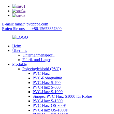
E-mail: mina@pvcpppe.com
Rufen Sie uns an: +86-15653357809
Heim
Über uns
Unternehmensprofil
Fabrik und Lager
Produkte
Polyvinylchlorid (PVC)
PVC-Harz
PVC-Rohrqualität
PVC-Harz S-700
PVC-Harz S-800
PVC-Harz S-1000
Sinopec PVC-Harz S1000 für Rohre
PVC-Harz S-1300
PVC-Harz QS-800F
PVC-Harz QS-1000F