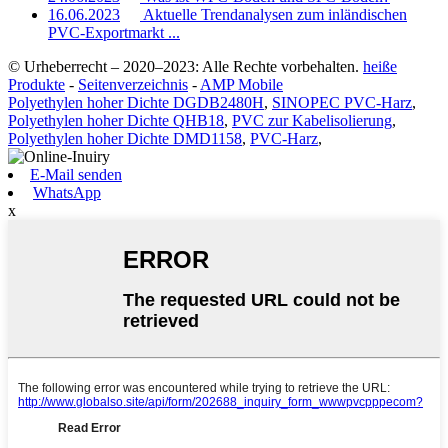
16.06.2023
Aktuelle Trendanalysen zum inländischen
PVC-Exportmarkt ...
© Urheberrecht – 2020–2023: Alle Rechte vorbehalten.
heiße
Produkte
-
Seitenverzeichnis
-
AMP Mobile
Polyethylen hoher Dichte DGDB2480H
,
SINOPEC PVC-Harz
,
Polyethylen hoher Dichte QHB18
,
PVC zur Kabelisolierung
,
Polyethylen hoher Dichte DMD1158
,
PVC-Harz
,
E-Mail senden
WhatsApp
x