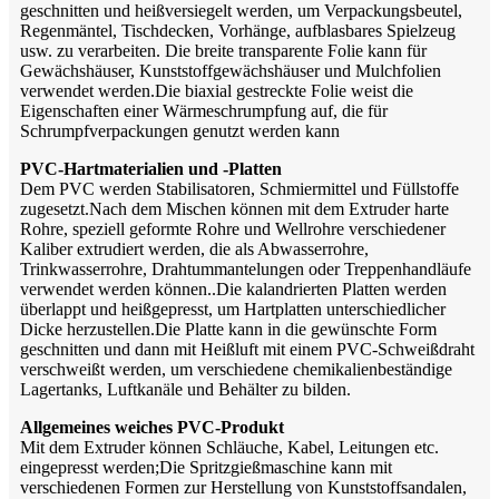
geschnitten und heißversiegelt werden, um Verpackungsbeutel,
Regenmäntel, Tischdecken, Vorhänge, aufblasbares Spielzeug
usw. zu verarbeiten. Die breite transparente Folie kann für
Gewächshäuser, Kunststoffgewächshäuser und Mulchfolien
verwendet werden.Die biaxial gestreckte Folie weist die
Eigenschaften einer Wärmeschrumpfung auf, die für
Schrumpfverpackungen genutzt werden kann
PVC-Hartmaterialien und -Platten
Dem PVC werden Stabilisatoren, Schmiermittel und Füllstoffe
zugesetzt.Nach dem Mischen können mit dem Extruder harte
Rohre, speziell geformte Rohre und Wellrohre verschiedener
Kaliber extrudiert werden, die als Abwasserrohre,
Trinkwasserrohre, Drahtummantelungen oder Treppenhandläufe
verwendet werden können..Die kalandrierten Platten werden
überlappt und heißgepresst, um Hartplatten unterschiedlicher
Dicke herzustellen.Die Platte kann in die gewünschte Form
geschnitten und dann mit Heißluft mit einem PVC-Schweißdraht
verschweißt werden, um verschiedene chemikalienbeständige
Lagertanks, Luftkanäle und Behälter zu bilden.
Allgemeines weiches PVC-Produkt
Mit dem Extruder können Schläuche, Kabel, Leitungen etc.
eingepresst werden;Die Spritzgießmaschine kann mit
verschiedenen Formen zur Herstellung von Kunststoffsandalen,