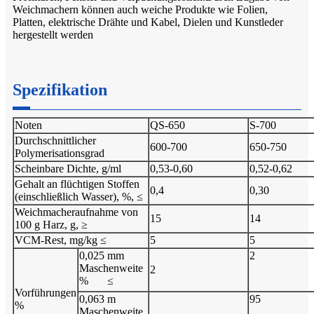
Weichmachern können auch weiche Produkte wie Folien,
Platten, elektrische Drähte und Kabel, Dielen und Kunstleder
hergestellt werden
Spezifikation
Noten
QS-650
S-700
Durchschnittlicher
600-700
650-750
Polymerisationsgrad
Scheinbare Dichte, g/ml
0,53-0,60
0,52-0,62
Gehalt an flüchtigen Stoffen
0,4
0,30
(einschließlich Wasser), %, ≤
Weichmacheraufnahme von
15
14
100 g Harz, g, ≥
VCM-Rest, mg/kg ≤
5
5
0,025 mm
2
Maschenweite
2
%
≤
Vorführungen
0,063 m
95
%
Maschenweite