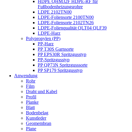
HDPE QHM32F HDPE-RF für
Fußbodenheizungsrohre
LDPE 2102TN00
LDPE-Foliensorte 2100TN00
LDPE-Foliensorte 2102TN26
LDPE-Folienqualität QLT04 QLF39
LDPE-Harz
Polypropylen (PP)
PP-Harz
PP T30S Garnsorte
PP EPS30R Spritzgusstyp
PP-Spritzgusstyp
PP QP73N Spritzgusssorte
PP SP179 Spritzgusstyp
Anwendung
Rohr
Film
Draht und Kabel
Profil
Planke
Blatt
Bodenbelag
Kunstleder
Geomembran
Plane