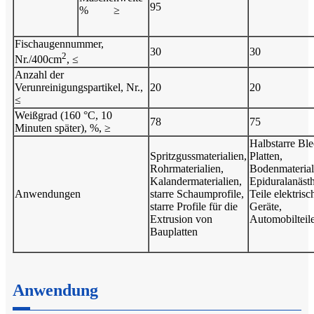
95
%
≥
Fischaugennummer,
30
30
2
Nr./400cm
, ≤
Anzahl der
Verunreinigungspartikel, Nr.,
20
20
≤
Weißgrad (160 °C, 10
78
75
Minuten später), %, ≥
Halbstarre Ble
Spritzgussmaterialien,
Platten,
Rohrmaterialien,
Bodenmaterial
Kalandermaterialien,
Epiduralanästh
Anwendungen
starre Schaumprofile,
Teile elektrisc
starre Profile für die
Geräte,
Extrusion von
Automobilteil
Bauplatten
Anwendung