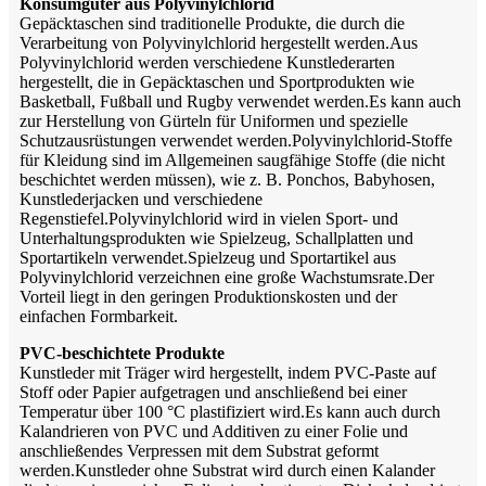
Konsumgüter aus Polyvinylchlorid
Gepäcktaschen sind traditionelle Produkte, die durch die
Verarbeitung von Polyvinylchlorid hergestellt werden.Aus
Polyvinylchlorid werden verschiedene Kunstlederarten
hergestellt, die in Gepäcktaschen und Sportprodukten wie
Basketball, Fußball und Rugby verwendet werden.Es kann auch
zur Herstellung von Gürteln für Uniformen und spezielle
Schutzausrüstungen verwendet werden.Polyvinylchlorid-Stoffe
für Kleidung sind im Allgemeinen saugfähige Stoffe (die nicht
beschichtet werden müssen), wie z. B. Ponchos, Babyhosen,
Kunstlederjacken und verschiedene
Regenstiefel.Polyvinylchlorid wird in vielen Sport- und
Unterhaltungsprodukten wie Spielzeug, Schallplatten und
Sportartikeln verwendet.Spielzeug und Sportartikel aus
Polyvinylchlorid verzeichnen eine große Wachstumsrate.Der
Vorteil liegt in den geringen Produktionskosten und der
einfachen Formbarkeit.
PVC-beschichtete Produkte
Kunstleder mit Träger wird hergestellt, indem PVC-Paste auf
Stoff oder Papier aufgetragen und anschließend bei einer
Temperatur über 100 °C plastifiziert wird.Es kann auch durch
Kalandrieren von PVC und Additiven zu einer Folie und
anschließendes Verpressen mit dem Substrat geformt
werden.Kunstleder ohne Substrat wird durch einen Kalander