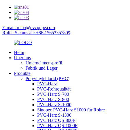
E-mail: mina@pvcpppe.com
Rufen Sie uns an: +86-15653357809
Heim
Über uns
Unternehmensprofil
Fabrik und Lager
Produkte
Polyvinylchlorid (PVC)
PVC-Harz
PVC-Rohrqualität
PVC-Harz S-700
PVC-Harz S-800
PVC-Harz S-1000
Sinopec PVC-Harz S1000 für Rohre
PVC-Harz S-1300
PVC-Harz QS-800F
PVC-Harz QS-1000F