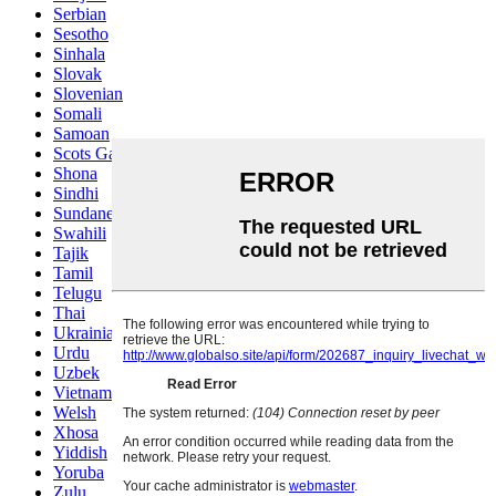
Serbian
Sesotho
Sinhala
Slovak
Slovenian
Somali
Samoan
Scots Gaelic
Shona
Sindhi
Sundanese
Swahili
Tajik
Tamil
Telugu
Thai
Ukrainian
Urdu
Uzbek
Vietnamese
Welsh
Xhosa
Yiddish
Yoruba
Zulu