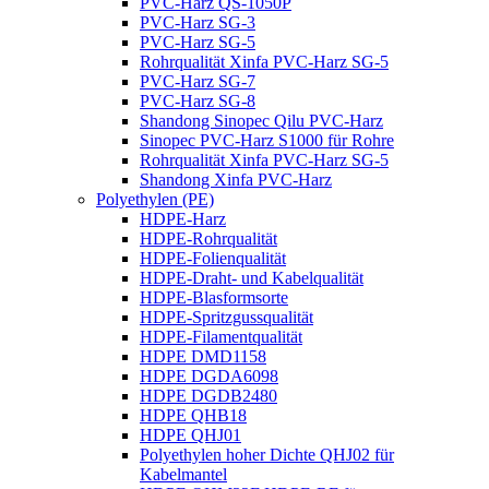
PVC-Harz QS-1050P
PVC-Harz SG-3
PVC-Harz SG-5
Rohrqualität Xinfa PVC-Harz SG-5
PVC-Harz SG-7
PVC-Harz SG-8
Shandong Sinopec Qilu PVC-Harz
Sinopec PVC-Harz S1000 für Rohre
Rohrqualität Xinfa PVC-Harz SG-5
Shandong Xinfa PVC-Harz
Polyethylen (PE)
HDPE-Harz
HDPE-Rohrqualität
HDPE-Folienqualität
HDPE-Draht- und Kabelqualität
HDPE-Blasformsorte
HDPE-Spritzgussqualität
HDPE-Filamentqualität
HDPE DMD1158
HDPE DGDA6098
HDPE DGDB2480
HDPE QHB18
HDPE QHJ01
Polyethylen hoher Dichte QHJ02 für
Kabelmantel