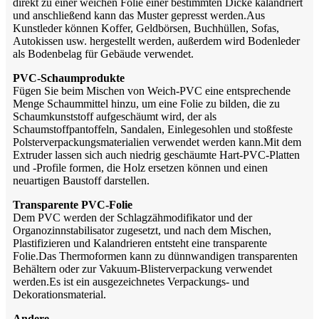
direkt zu einer weichen Folie einer bestimmten Dicke kalandriert
und anschließend kann das Muster gepresst werden.Aus
Kunstleder können Koffer, Geldbörsen, Buchhüllen, Sofas,
Autokissen usw. hergestellt werden, außerdem wird Bodenleder
als Bodenbelag für Gebäude verwendet.
PVC-Schaumprodukte
Fügen Sie beim Mischen von Weich-PVC eine entsprechende
Menge Schaummittel hinzu, um eine Folie zu bilden, die zu
Schaumkunststoff aufgeschäumt wird, der als
Schaumstoffpantoffeln, Sandalen, Einlegesohlen und stoßfeste
Polsterverpackungsmaterialien verwendet werden kann.Mit dem
Extruder lassen sich auch niedrig geschäumte Hart-PVC-Platten
und -Profile formen, die Holz ersetzen können und einen
neuartigen Baustoff darstellen.
Transparente PVC-Folie
Dem PVC werden der Schlagzähmodifikator und der
Organozinnstabilisator zugesetzt, und nach dem Mischen,
Plastifizieren und Kalandrieren entsteht eine transparente
Folie.Das Thermoformen kann zu dünnwandigen transparenten
Behältern oder zur Vakuum-Blisterverpackung verwendet
werden.Es ist ein ausgezeichnetes Verpackungs- und
Dekorationsmaterial.
Andere