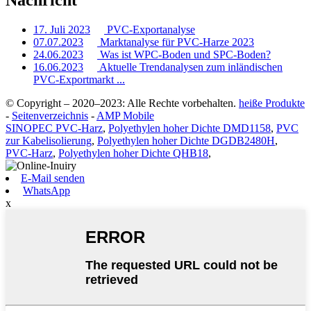
Nachricht
17. Juli 2023
PVC-Exportanalyse
07.07.2023
Marktanalyse für PVC-Harze 2023
24.06.2023
Was ist WPC-Boden und SPC-Boden?
16.06.2023
Aktuelle Trendanalysen zum inländischen
PVC-Exportmarkt ...
© Copyright – 2020–2023: Alle Rechte vorbehalten.
heiße Produkte
-
Seitenverzeichnis
-
AMP Mobile
SINOPEC PVC-Harz
,
Polyethylen hoher Dichte DMD1158
,
PVC
zur Kabelisolierung
,
Polyethylen hoher Dichte DGDB2480H
,
PVC-Harz
,
Polyethylen hoher Dichte QHB18
,
E-Mail senden
WhatsApp
x