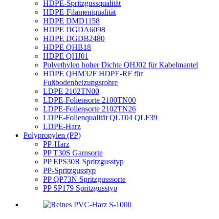
HDPE-Spritzgussqualität
HDPE-Filamentqualität
HDPE DMD1158
HDPE DGDA6098
HDPE DGDB2480
HDPE QHB18
HDPE QHJ01
Polyethylen hoher Dichte QHJ02 für Kabelmantel
HDPE QHM32F HDPE-RF für
Fußbodenheizungsrohre
LDPE 2102TN00
LDPE-Foliensorte 2100TN00
LDPE-Foliensorte 2102TN26
LDPE-Folienqualität QLT04 QLF39
LDPE-Harz
Polypropylen (PP)
PP-Harz
PP T30S Garnsorte
PP EPS30R Spritzgusstyp
PP-Spritzgusstyp
PP QP73N Spritzgusssorte
PP SP179 Spritzgusstyp