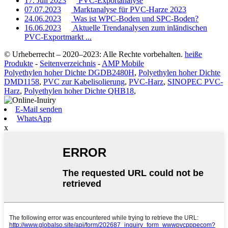
17. Juli 2023
PVC-Exportanalyse
07.07.2023
Marktanalyse für PVC-Harze 2023
24.06.2023
Was ist WPC-Boden und SPC-Boden?
16.06.2023
Aktuelle Trendanalysen zum inländischen
PVC-Exportmarkt ...
© Urheberrecht – 2020–2023: Alle Rechte vorbehalten.
heiße
Produkte
-
Seitenverzeichnis
-
AMP Mobile
Polyethylen hoher Dichte DGDB2480H
,
Polyethylen hoher Dichte
DMD1158
,
PVC zur Kabelisolierung
,
PVC-Harz
,
SINOPEC PVC-
Harz
,
Polyethylen hoher Dichte QHB18
,
E-Mail senden
WhatsApp
x