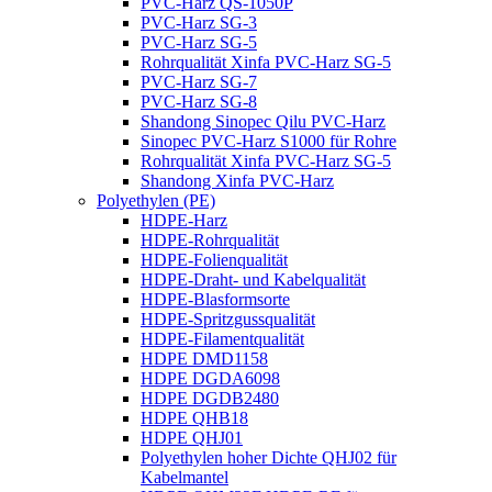
PVC-Harz QS-1050P
PVC-Harz SG-3
PVC-Harz SG-5
Rohrqualität Xinfa PVC-Harz SG-5
PVC-Harz SG-7
PVC-Harz SG-8
Shandong Sinopec Qilu PVC-Harz
Sinopec PVC-Harz S1000 für Rohre
Rohrqualität Xinfa PVC-Harz SG-5
Shandong Xinfa PVC-Harz
Polyethylen (PE)
HDPE-Harz
HDPE-Rohrqualität
HDPE-Folienqualität
HDPE-Draht- und Kabelqualität
HDPE-Blasformsorte
HDPE-Spritzgussqualität
HDPE-Filamentqualität
HDPE DMD1158
HDPE DGDA6098
HDPE DGDB2480
HDPE QHB18
HDPE QHJ01
Polyethylen hoher Dichte QHJ02 für
Kabelmantel