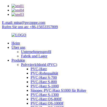
E-mail: mina@pvcpppe.com
Rufen Sie uns an: +86-15653357809
Heim
Über uns
Unternehmensprofil
Fabrik und Lager
Produkte
Polyvinylchlorid (PVC)
PVC-Harz
PVC-Rohrqualität
PVC-Harz S-700
PVC-Harz S-800
PVC-Harz S-1000
Sinopec PVC-Harz S1000 für Rohre
PVC-Harz S-1300
PVC-Harz QS-800F
PVC-Harz QS-1000F