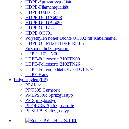
HDPE-Spritzgussqualität
HDPE-Filamentqualität
HDPE DMD1158
HDPE DGDA6098
HDPE DGDB2480
HDPE QHB18
HDPE QHJ01
Polyethylen hoher Dichte QHJ02 für Kabelmantel
HDPE QHM32F HDPE-RF für
Fußbodenheizungsrohre
LDPE 2102TN00
LDPE-Foliensorte 2100TN00
LDPE-Foliensorte 2102TN26
LDPE-Folienqualität QLT04 QLF39
LDPE-Harz
Polypropylen (PP)
PP-Harz
PP T30S Garnsorte
PP EPS30R Spritzgusstyp
PP-Spritzgusstyp
PP QP73N Spritzgusssorte
PP SP179 Spritzgusstyp