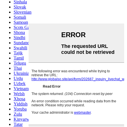
Sinhala
Slovak
Slovenian
Somali
Samoan
Scots Gaelic
Shona
Sindhi
Sundanese
Swahili
Tajik
Tamil
Telugu
Thai
Ukrainian
Urdu
Uzbek
Vietnamese
Welsh
Xhosa
Yiddish
Yoruba
Zulu
Kinyarwanda
Tatar