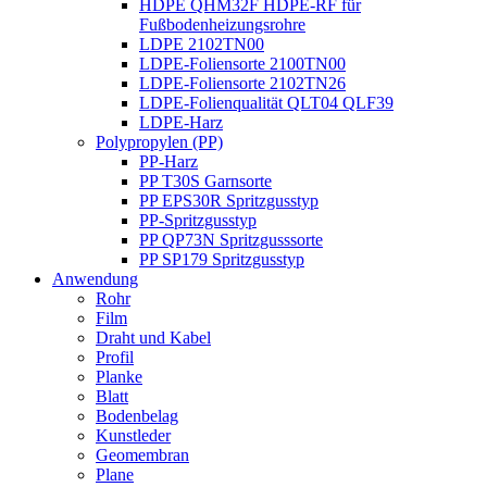
HDPE QHM32F HDPE-RF für
Fußbodenheizungsrohre
LDPE 2102TN00
LDPE-Foliensorte 2100TN00
LDPE-Foliensorte 2102TN26
LDPE-Folienqualität QLT04 QLF39
LDPE-Harz
Polypropylen (PP)
PP-Harz
PP T30S Garnsorte
PP EPS30R Spritzgusstyp
PP-Spritzgusstyp
PP QP73N Spritzgusssorte
PP SP179 Spritzgusstyp
Anwendung
Rohr
Film
Draht und Kabel
Profil
Planke
Blatt
Bodenbelag
Kunstleder
Geomembran
Plane